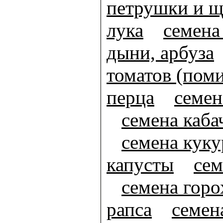
петрушки и щ
лука
семена
дыни, арбуза
томатов (пом
перца
семен
семена каба
семена кук
капусты
сем
семена горо
рапса
семен