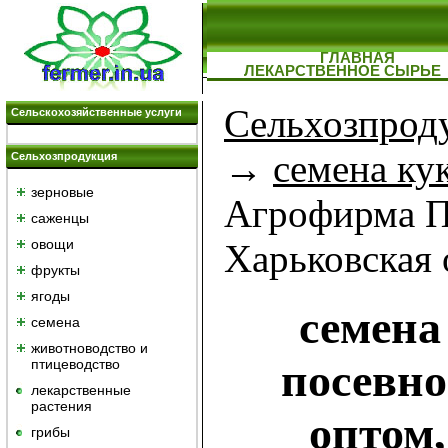
ГЛАВНАЯ
ЛЕКАРСТВЕННОЕ СЫРЬЕ
Сельхозпрод
Сельскохозяйственные услуги
→
семена ку
Сельхозпродукция
зерновые
Агрофирма П
саженцы
овощи
Харьковская 
фрукты
ягоды
семена
семена
животноводство и
посевно
птицеводство
лекарственные
растения
оптом,
грибы