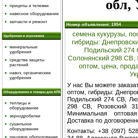
обл,
прицепы и тележки
навесное оборудование
запчасти и ремонт
Номер объявления: 1954
семена кукурузы, по
Удобрения и агрохимия
гибриды: Днепровски
минеральные
Подильский 274 
удобрения
Солонянский 298 СВ, 
средства защиты
растений
оптом, цена, прод
навоз, органические
Ук
удобрения
У нас Вы можете заказат
оптом, гибриды:
Днепров
Оборудование и товары для АПК
Подильский 274 СВ, Лю
теплицы и
298 СВ, Розовский 31
оборудование
Минимальная оптова
зернодробилки
Доставка по договоренн
сушильное
оборудование
Контакты:
+38 (097) 528
пищевое оборудование