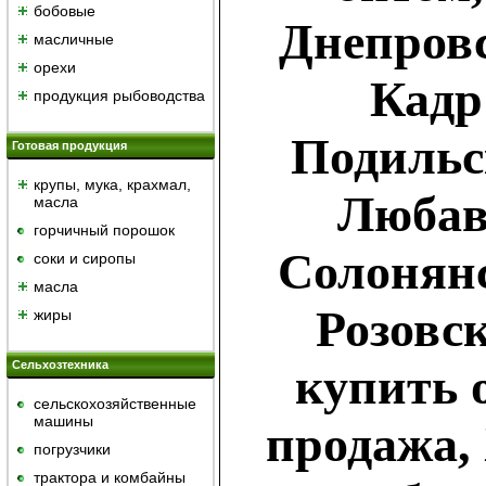
бобовые
Днепровс
масличные
орехи
Кадр
продукция рыбоводства
Подильс
Готовая продукция
крупы, мука, крахмал,
Любав
масла
горчичный порошок
Солонянс
cоки и сиропы
масла
Розовс
жиры
Сельхозтехника
купить 
сельскохозяйственные
машины
продажа,
погрузчики
трактора и комбайны