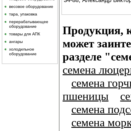
34-88, Александр Викто
весовое оборудование
тара, упаковка
перерабатывающее
оборудование
Продукция, к
товары для АПК
может заинте
ангары
холодильное
разделе "сем
оборудование
семена люце
семена гор
пшеницы
се
семена под
семена мор