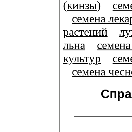
(кинзы)
сем
семена лек
растений
лу
льна
семена
культур
сем
семена чесн
Спра