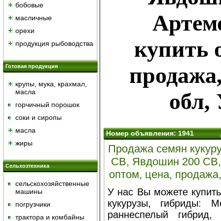
бобовые
Артемо
масличные
орехи
купить 
продукция рыбоводства
продажа
Готовая продукция
крупы, мука, крахмал,
масла
обл,
горчичный порошок
cоки и сиропы
масла
Номер объявления: 1941
жиры
Продажа семян кукуру
СВ, Явдошин 200 СВ,
Сельхозтехника
оптом, цена, продажа
сельскохозяйственные
У нас Вы можете купить
машины
кукурузы, гибриды:
М
погрузчики
раннеспелый гибрид,
трактора и комбайны