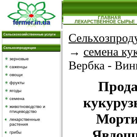
ГЛАВНАЯ
ЛЕКАРСТВЕННОЕ СЫРЬЕ
Сельхозпрод
Сельскохозяйственные услуги
→
семена ку
Сельхозпродукция
зерновые
Вербка - Вин
саженцы
овощи
Прода
фрукты
ягоды
кукуруз
семена
животноводство и
птицеводство
Морти
лекарственные
растения
Явдоши
грибы