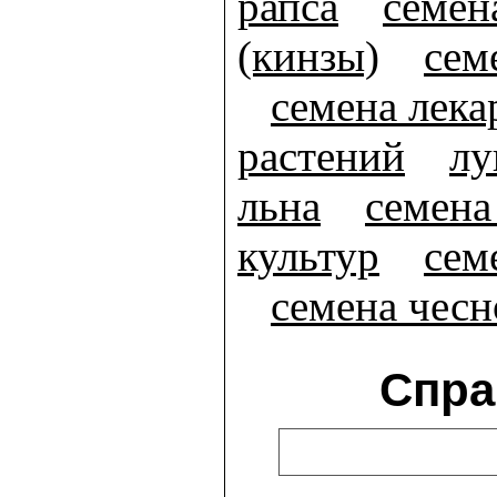
рапса
семен
(кинзы)
сем
семена лек
растений
лу
льна
семена
культур
сем
семена чесн
Спра