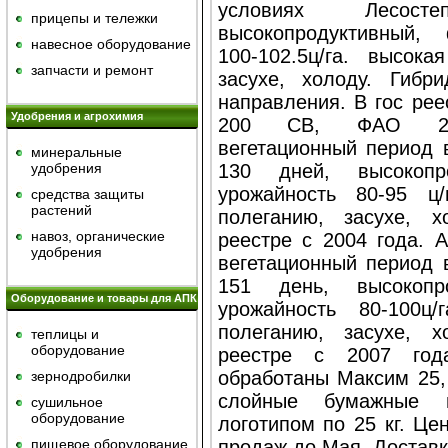
условиях Лесост
прицепы и тележки
высокопродуктивный, 
навесное оборудование
100-102.5ц/га. высока
запчасти и ремонт
засухе, холоду. Гибр
направления. В гос рее
Удобрения и агрохимия
200 СВ, ФАО 200-
вегетационный период 
минеральные
удобрения
130 дней, высокопро
урожайность 80-95 ц/
средства защиты
растений
полеганию, засухе, х
навоз, органические
реестре с 2004 года. 
удобрения
вегетационный период 
151 день, высокопро
Оборудование и товары для АПК
урожайность 80-100ц/
полеганию, засухе, х
теплицы и
оборудование
реестре с 2007 год
обработаны Максим 25,
зернодробилки
слойные бумажные
сушильное
оборудование
логотипом по 25 кг. Це
пищевое оборудование
продаж до Мая. Доставк