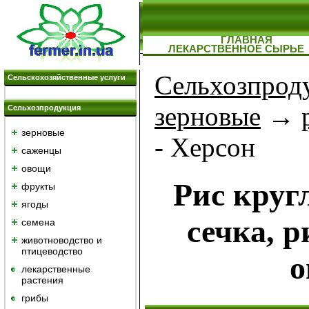
ГЛАВНАЯ
ЛЕКАРСТВЕННОЕ СЫРЬЕ
Сельхозпрод
Сельскохозяйственные услуги
зерновые
→
Сельхозпродукция
зерновые
- Херсон
саженцы
овощи
Рис круг
фрукты
ягоды
сечка, 
семена
животноводство и
птицеводство
о
лекарственные
растения
грибы