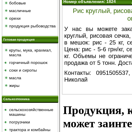
Номер объявления: 1824
бобовые
Рис круглый, рисов
масличные
о
орехи
продукция рыбоводства
У нас вы можете зака
круглый, рисовая сечка
Готовая продукция
в мешок: рис - 25 кг, с
Цена: рис - 5-6 грн/кг, се
крупы, мука, крахмал,
масла
кг. Объемы не огранич
продажа от 5 тонн. Дост
горчичный порошок
cоки и сиропы
Контакты: 0951505537,
масла
Николай
жиры
Сельхозтехника
Продукция, к
сельскохозяйственные
машины
может заинте
погрузчики
трактора и комбайны