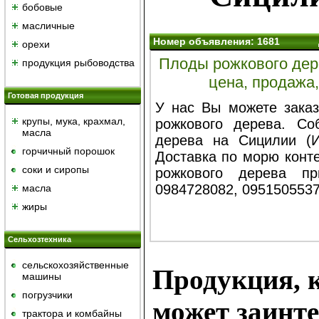
бобовые
масличные
Номер объявления: 1681
орехи
Плоды рожкового дере
продукция рыбоводства
цена, продажа
Готовая продукция
У нас Вы можете заказ
крупы, мука, крахмал,
рожкового дерева. Со
масла
дерева на Сицилии (И
горчичный порошок
Доставка по морю конт
cоки и сиропы
рожкового дерева п
0984728082, 0951505537
масла
жиры
Сельхозтехника
сельскохозяйственные
Продукция, к
машины
погрузчики
может заинте
трактора и комбайны