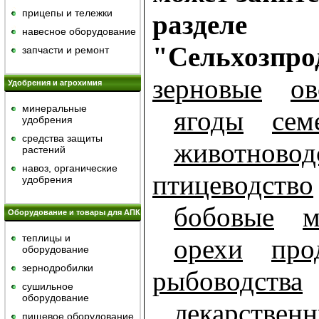
прицепы и тележки
разделе
навесное оборудование
"Сельхозпро
запчасти и ремонт
зерновые
о
Удобрения и агрохимия
минеральные
ягоды
сем
удобрения
средства защиты
животновод
растений
навоз, органические
птицеводство
удобрения
бобовые
м
Оборудование и товары для АПК
теплицы и
орехи
про
оборудование
зернодробилки
рыбоводства
сушильное
оборудование
лекарственн
пищевое оборудование