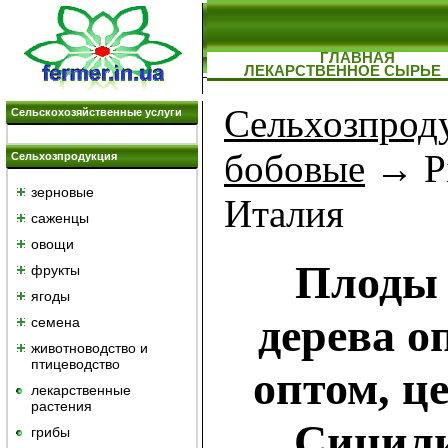
ГЛАВНАЯ
ЛЕКАРСТВЕННОЕ СЫРЬЕ
Сельхозпрод
Сельскохозяйственные услуги
бобовые
→ Pi
Сельхозпродукция
зерновые
Италия
саженцы
овощи
Плоды 
фрукты
ягоды
дерева о
семена
животноводство и
птицеводство
оптом, ц
лекарственные
растения
Сицили
грибы