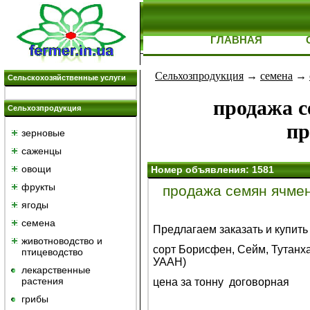
ГЛАВНАЯ
Сельхозпродукция
→
семена
→
Сельскохозяйственные услуги
продажа с
Сельхозпродукция
пр
зерновые
саженцы
овощи
Номер объявления: 1581
фрукты
продажа семян ячменя
ягоды
семена
Предлагаем заказать и купить
животноводство и
сорт Борисфен, Сейм, Тутанха
птицеводство
УААН
)
лекарственные
растения
цена за тонну договорная
грибы