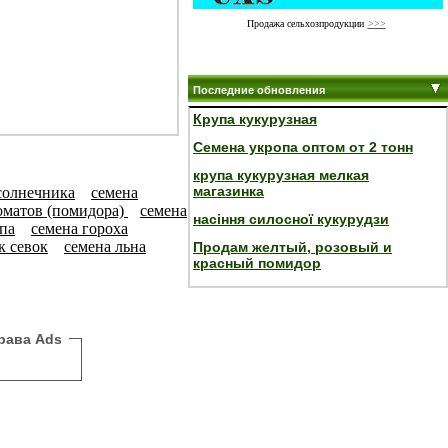
Продажа сельхозпродукции
>>>
Последние обновления
Крупа кукурузная
Семена укропа оптом от 2 тонн
крупа кукурузная мелкая
магазинка
солнечника
семена
оматов (помидора)
семена
насіння силосної кукурудзи
па
семена гороха
к севок
семена льна
Продам желтый, розовый и
красный помидор
рава Ads