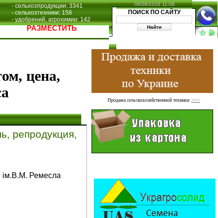
06/08/2026 11:08
- сельхозпродукции: 3341
ПОИСК ПО САЙТУ
- сельхозтехники: 158
- удобрений, агрохимии: 142
РАЗМЕСТИТЬ
ом, цена,
са
Продажа сельскохозяйственной техники
>>>
ь, репродукция,
 ім.В.М. Ремесла