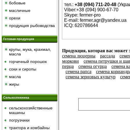
бобовые
тел.:
+38 (094) 711-20-48
(Укра
Viber:+38 (094) 900-67-70
масличные
Skype: fermer-pro
орехи
E-mail: fermer.agr@yandex.ua
ICQ: 620786644
продукция рыбоводства
Готовая продукция
крупы, мука, крахмал,
Продукция, которая вас может з
масла
семена люцерны
рассада
семе
моркови
семена петрушки и ща
горчичный порошок
перца
семена огурца
семена к
cоки и сиропы
семена рапса
семена кориандр
масла
семена зерновых культур
семе
жиры
Сельхозтехника
сельскохозяйственные
машины
погрузчики
трактора и комбайны