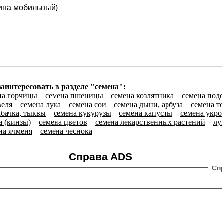
ина мобильный)
аинтересовать в разделе "семена":
на горчицы
семена пшеницы
семена козлятника
семена под
веля
семена лука
семена сои
семена дыни, арбуза
семена т
абачка, тыквы
семена кукурузы
семена капусты
семена укро
а (кинзы)
семена цветов
семена лекарственных растений
лу
на ячменя
семена чеснока
Справа ADS
Сп