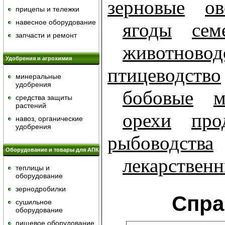
зерновые
о
прицепы и тележки
навесное оборудование
ягоды
сем
запчасти и ремонт
животновод
Удобрения и агрохимия
птицеводство
минеральные
удобрения
бобовые
м
средства защиты
растений
орехи
про
навоз, органические
удобрения
рыбоводства
Оборудование и товары для АПК
лекарственн
теплицы и
оборудование
зернодробилки
Спра
сушильное
оборудование
пищевое оборудование