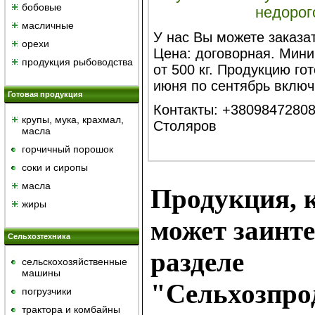
бобовые
недорог
масличные
У нас Вы можете заказат
орехи
Цена: договорная. Мин
продукция рыбоводства
от 500 кг. Продукцию го
июня по сентябрь включ
Готовая продукция
Контакты: +3809847280
крупы, мука, крахмал,
Столяров
масла
горчичный порошок
cоки и сиропы
масла
Продукция, к
жиры
может заинте
Сельхозтехника
разделе
сельскохозяйственные
машины
"Сельхозпро
погрузчики
трактора и комбайны