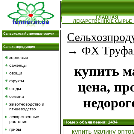
ГЛАВНАЯ
ЛЕКАРСТВЕННОЕ СЫРЬЕ
Сельхозпрод
Сельскохозяйственные услуги
→ ФХ Труфа
Сельхозпродукция
зерновые
саженцы
купить м
овощи
фрукты
цена, пр
ягоды
семена
недорог
животноводство и
птицеводство
лекарственные
растения
Номер объявления: 1494
грибы
купить малину оптом