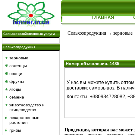
ГЛАВНАЯ
Сельхозпродукция
→
зерновые
Сельскохозяйственные услуги
Сельхозпродукция
зерновые
Номер объявления: 1485
саженцы
овощи
фрукты
У нас вы можете купить оптом 
доставки: самовывоз. В налич
ягоды
Контакты: +380984728082, +
семена
животноводство и
птицеводство
лекарственные
растения
Продукция, которая вас может з
грибы