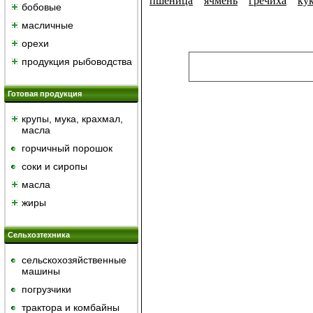
пшеница
ячмень
гречиха
ку
бобовые
масличные
орехи
продукция рыбоводства
Готовая продукция
крупы, мука, крахмал,
масла
горчичный порошок
cоки и сиропы
масла
жиры
Сельхозтехника
сельскохозяйственные
машины
погрузчики
трактора и комбайны