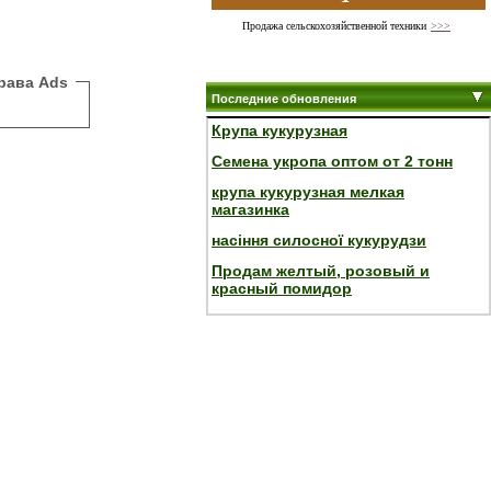
Продажа сельскохозяйственной техники
>>>
рава Ads
Последние обновления
Крупа кукурузная
Семена укропа оптом от 2 тонн
крупа кукурузная мелкая
магазинка
насіння силосної кукурудзи
Продам желтый, розовый и
красный помидор