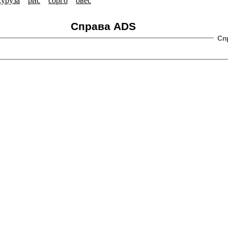
куруза
рис
сорго
овёс
Справа ADS
Сп