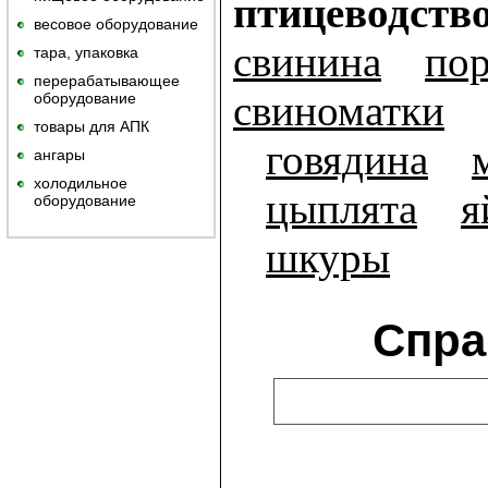
птицеводств
весовое оборудование
свинина
пор
тара, упаковка
перерабатывающее
свиноматки
оборудование
товары для АПК
говядина
ангары
холодильное
цыплята
я
оборудование
шкуры
Спра