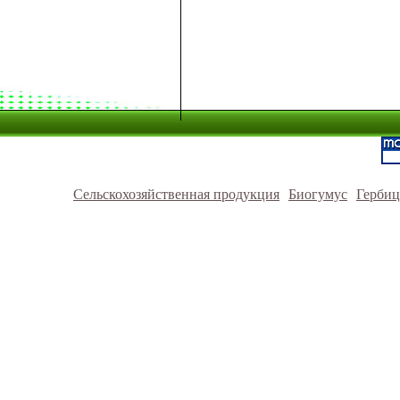
Сельскохозяйственная продукция
Биогумус
Герби