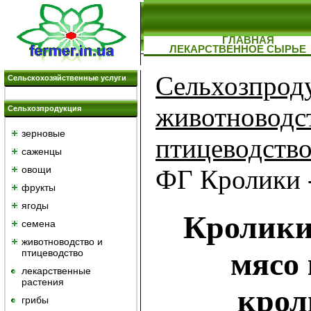
ГЛАВНАЯ
ЛЕКАРСТВЕННОЕ СЫРЬЕ
Сельхозпрод
Сельскохозяйственные услуги
животноводс
Сельхозпродукция
зерновые
птицеводств
саженцы
овощи
ФГ Кролики 
фрукты
ягоды
Кролики,
семена
животноводство и
мясо 
птицеводство
лекарственные
растения
крол
грибы