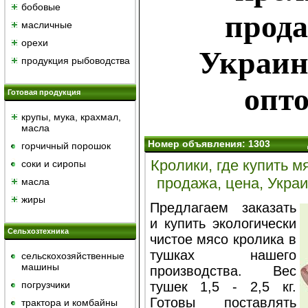
бобовые
прода
масличные
орехи
Украин
продукция рыбоводства
опто
Готовая продукция
крупы, мука, крахмал,
масла
Номер объявления: 1303
горчичный порошок
Кролики, где купить м
cоки и сиропы
продажа, цена, Украи
масла
жиры
Предлагаем заказать
и купить экологически
Сельхозтехника
чистое мясо кролика в
тушках нашего
сельскохозяйственные
машины
производства. Вес
погрузчики
тушек 1,5 - 2,5 кг.
Готовы поставлять
трактора и комбайны