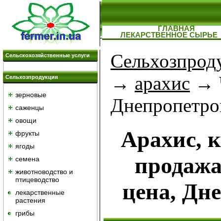
ГЛАВНАЯ
ЛЕКАРСТВЕННОЕ СЫРЬЕ
Сельхозпрод
Сельскохозяйственные услуги
→
арахис
→ 
Сельхозпродукция
зерновые
Днепропетро
саженцы
овощи
Арахис, 
фрукты
ягоды
продажа
семена
животноводство и
птицеводство
цена, Дн
лекарственные
растения
грибы