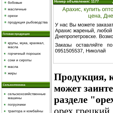
Номер объявления: 1177
бобовые
Арахис, купить опт
масличные
цена, Дн
орехи
продукция рыбоводства
У нас Вы можете заказат
Арахис жареный, любой 
Готовая продукция
Днепропетровске. Возмо
крупы, мука, крахмал,
Заказы оставляйте по
масла
0951505537, Николай
горчичный порошок
cоки и сиропы
масла
жиры
Продукция, к
может заинте
Сельхозтехника
сельскохозяйственные
разделе "оре
машины
погрузчики
орех грецкий
трактора и комбайны