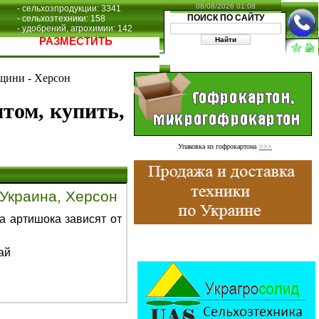
08/08/2026 01:08
- сельхозпродукции: 3341
ПОИСК ПО САЙТУ
- сельхозтехники: 158
- удобрений, агрохимии: 142
РАЗМЕСТИТЬ
щини - Херсон
птом, купить,
Упаковка из гофрокартона
>>>
 Украина, Херсон
а артишока зависят от
ай