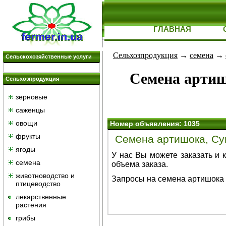
ГЛАВНАЯ
Сельхозпродукция
→
семена
→
Сельскохозяйственные услуги
Семена артишо
Сельхозпродукция
зерновые
саженцы
овощи
Номер объявления: 1035
фрукты
Семена артишока, Cyn
ягоды
У нас Вы можете заказать и 
семена
объема заказа.
животноводство и
Запросы на семена артишока 
птицеводство
лекарственные
растения
грибы