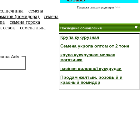
Продажа сельхозпродукции
>>>
солнечника
семена
оматов (помидора)
семена
па
семена гороха
к севок
семена льна
Последние обновления
Крупа кукурузная
Семена укропа оптом от 2 тонн
крупа кукурузная мелкая
рава Ads
магазинка
насіння силосної кукурудзи
Продам желтый, розовый и
красный помидор