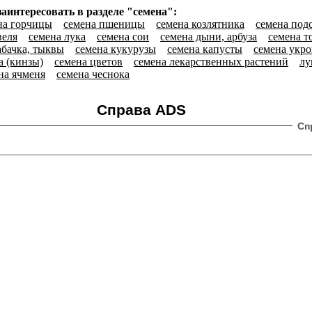
аинтересовать в разделе "семена":
на горчицы
семена пшеницы
семена козлятника
семена под
веля
семена лука
семена сои
семена дыни, арбуза
семена т
абачка, тыквы
семена кукурузы
семена капусты
семена укро
а (кинзы)
семена цветов
семена лекарственных растений
лу
на ячменя
семена чеснока
Справа ADS
Сп