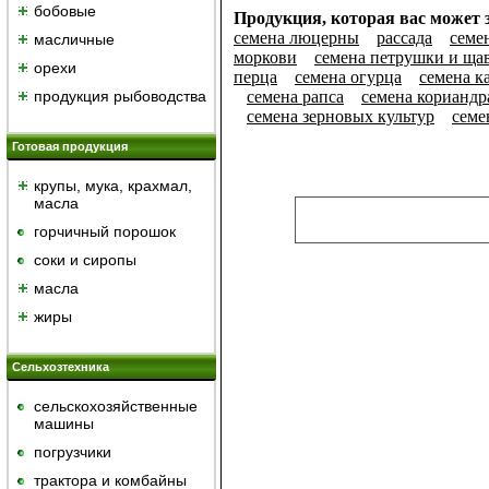
бобовые
Продукция, которая вас может з
семена люцерны
рассада
семе
масличные
моркови
семена петрушки и ща
орехи
перца
семена огурца
семена к
продукция рыбоводства
семена рапса
семена кориандр
семена зерновых культур
семе
Готовая продукция
крупы, мука, крахмал,
масла
горчичный порошок
cоки и сиропы
масла
жиры
Сельхозтехника
сельскохозяйственные
машины
погрузчики
трактора и комбайны