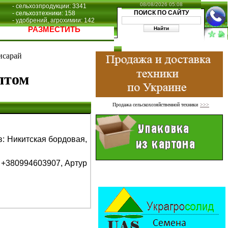
08/08/2026 05:08
- сельхозпродукции: 3341
ПОИСК ПО САЙТУ
- сельхозтехники: 158
- удобрений, агрохимии: 142
РАЗМЕСТИТЬ
исарай
птом
Продажа сельскохозяйственной техники
>>>
: Никитская бордовая,
+380994603907,
Артур