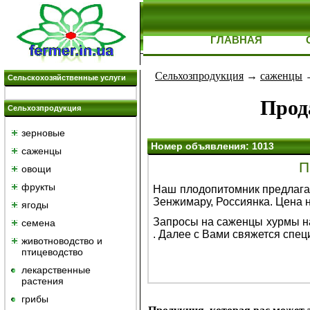
ГЛАВНАЯ
Сельхозпродукция
→
саженцы
Сельскохозяйственные услуги
Прод
Сельхозпродукция
зерновые
Номер объявления: 1013
саженцы
П
овощи
фрукты
Наш плодопитомник предлагае
Зенжимару, Россиянка. Цена 
ягоды
Запросы на саженцы хурмы на
семена
. Далее с Вами свяжется спец
животноводство и
птицеводство
лекарственные
растения
грибы