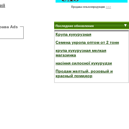
ний
Продажа сельхозпродукции
>>>
Последние обновления
рава Ads
Крупа кукурузная
Семена укропа оптом от 2 тонн
крупа кукурузная мелкая
магазинка
насіння силосної кукурудзи
Продам желтый, розовый и
красный помидор