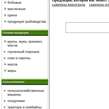
Продукция, которая вас может 
бобовые
саженцы винограда
саженцы пл
масличные
орехи
продукция рыбоводства
Готовая продукция
крупы, мука, крахмал,
масла
горчичный порошок
cоки и сиропы
масла
жиры
Сельхозтехника
сельскохозяйственные
машины
погрузчики
трактора и комбайны