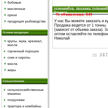
бобовые
топинамбур, продажа топинамбу
масличные
Украина
№ объявления: 849
орехи
У нас Вы можете заказать и к
продукция рыбоводства
Продажа ведется от 1 тонны. 
(зависит от объема заказа). 
Готовая продукция
оптом оставляйте по телефон
Николай
крупы, мука, крахмал,
масла
горчичный порошок
<<
5
6
7
cоки и сиропы
масла
жиры
Сельхозтехника
сельскохозяйственные
машины
погрузчики
трактора и комбайны