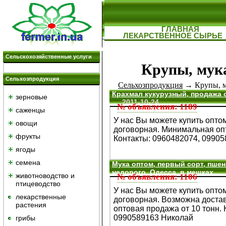
ГЛАВНАЯ
ЛЕКАРСТВЕННОЕ СЫРЬЕ
Сельскохозяйственные услуги
Крупы, мука
Сельхозпродукция
Сельхозпродукция
→ Крупы, му
Крахмал кукурузный, продажа о
зерновые
2011-10-24
№ объявления: 1189
саженцы
У нас Вы можете купить оптом
овощи
договорная. Минимальная опт
фрукты
Контакты: 0960482074, 0990
ягоды
семена
Мука оптом, первый сорт, пшен
недорого, Одесса, в мешках
животноводство и
№ объявления: 1106
птицеводство
У нас Вы можете купить оптом
лекарственные
договорная. Возможна доста
растения
оптовая продажа от 10 тонн. 
0990589163 Николай
грибы